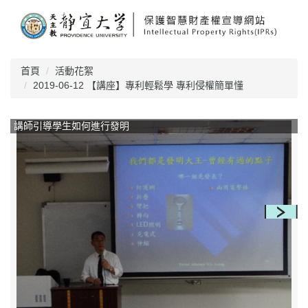
跳
到
主
要
內
首頁
活動花絮
容
2019-06-12 【講座】專利輕鬆學 專利侵權簡單懂
區
講師引導學生如何進行發明